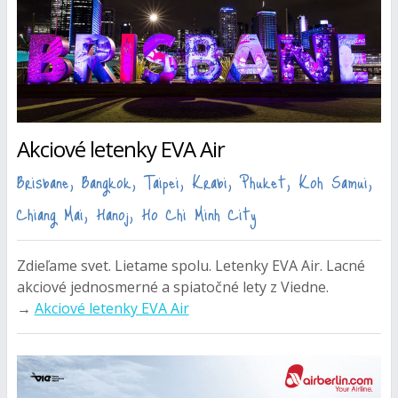
Akciové letenky EVA Air
Brisbane, Bangkok, Taipei, Krabi, Phuket, Koh Samui,
Chiang Mai, Hanoj, Ho Chi Minh City
Zdieľame svet. Lietame spolu. Letenky EVA Air. Lacné
akciové jednosmerné a spiatočné lety z Viedne.
→
Akciové letenky EVA Air