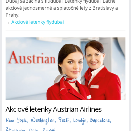
Dubaj sa začína s fludubai. Letenky flydubai. Lacné
akciové jednosmerné a spiatočné lety z Bratislavy a
Prahy.
→
Akciové letenky flydubai
Akciové letenky Austrian Airlines
New York, Washington, Paríž, Londýn, Barcelona,
Štokholm, Oslo, Kodaň