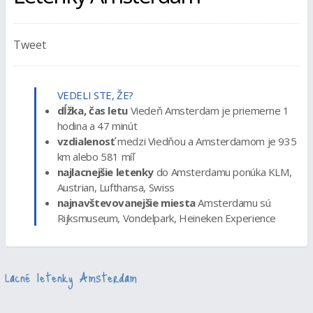
Tweet
VEDELI STE, ŽE?
dĺžka, čas letu
Viedeň Amsterdam je priemerne 1
hodina a 47 minút
vzdialenosť
medzi Viedňou a Amsterdamom je 935
km alebo 581 míľ
najlacnejšie letenky
do Amsterdamu ponúka KLM,
Austrian, Lufthansa, Swiss
najnavštevovanejšie miesta
Amsterdamu sú
Rijksmuseum, Vondelpark, Heineken Experience
Lacné letenky Amsterdam