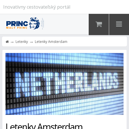
Inovatívny cestovateľský portál
→
→
Letenky
Letenky Amsterdam
Letenky Amsterdam