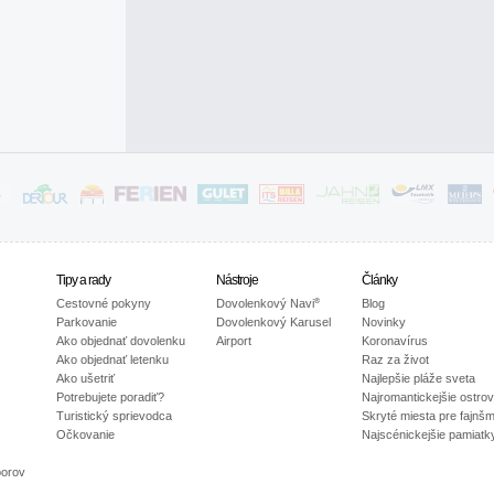
Tipy a rady
Nástroje
Články
®
Cestovné pokyny
Dovolenkový Navi
Blog
Parkovanie
Dovolenkový Karusel
Novinky
Ako objednať dovolenku
Airport
Koronavírus
Ako objednať letenku
Raz za život
Ako ušetriť
Najlepšie pláže sveta
Potrebujete poradiť?
Najromantickejšie ostro
Turistický sprievodca
Skryté miesta pre fajnš
Očkovanie
Najscénickejšie pamiatk
porov