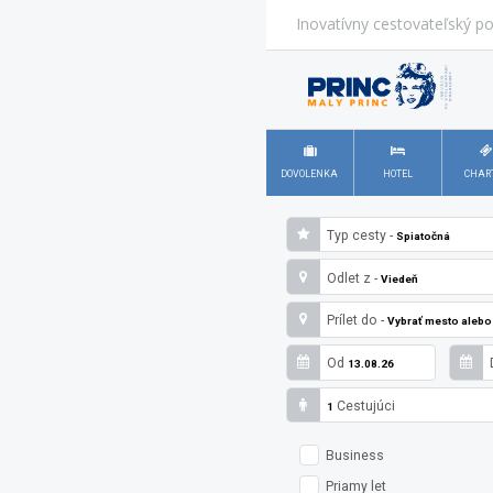
Inovatívny cestovateľský po
DOVOLENKA
HOTEL
CHAR
Typ cesty -
Spiatočná
Odlet z -
Viedeň
Prílet do -
Vybrať mesto alebo 
Od
13.08.26
Cestujúci
1
Business
Priamy let