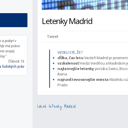
Letenky Madrid
Tweet
 a pobyt v
ždý má právo
ane svojej
VEDELI STE, ŽE?
iny."
dĺžka, čas letu
Viedeň Madrid je priemern
Článok 13
vzdialenosť
medzi Viedňou a Madridom je
 ľudských práv
najlacnejšie letenky
ponúka Swiss, Brussel
Iberia
najnavštevovanejšie miesta
Madridu sú 
Prado
Lacné letenky Madrid