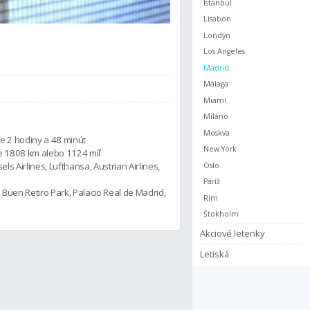
Istanbul
Lisabon
Londýn
Los Angeles
Madrid
Málaga
Miami
Miláno
Moskva
e 2 hodiny a 48 minút
New York
 1808 km alebo 1124 míľ
s Airlines, Lufthansa, Austrian Airlines,
Oslo
Paríž
Buen Retiro Park, Palacio Real de Madrid,
Rím
Štokholm
Akciové letenky
Letiská