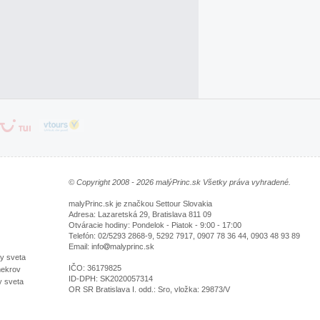
© Copyright 2008 - 2026 malýPrinc.sk Všetky práva vyhradené.
malyPrinc.sk je značkou Settour Slovakia
Adresa: Lazaretská 29, Bratislava 811 09
Otváracie hodiny: Pondelok - Piatok - 9:00 - 17:00
Telefón: 02/5293 2868-9, 5292 7917, 0907 78 36 44, 0903 48 93 89
Email: info
malyprinc.sk
vy sveta
IČO: 36179825
mekrov
ID-DPH: SK2020057314
y sveta
OR SR Bratislava I. odd.: Sro, vložka: 29873/V