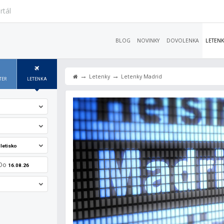
rtál
BLOG
NOVINKY
DOVOLENKA
LETENK
→
→
Letenky
Letenky Madrid
TER
LETENKA
letisko
Do
16.08.26