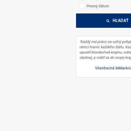
Presný dátum
HĽADAŤ
"Každý má právo na voľný pohyb
rámci hraníc každého štátu. Ka
opustiť ktorúkoľvek krajinu, vrát
vlastnej, a vrátiť sa do svojej kraj
Všeobecná deklarácia