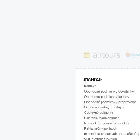
malyPrinc.sk
Kontakt
Obchodné podmienky dovolenky
Obchodné podmienky letenky
Obchodné podmienky prepravcov
Ochrana osobných údajov
Cestovné poistenie
Poistenie insolventnosti
Nemecké cestovné kancelárie
Reklamačný poriadok
Informácie o alternatívnom riešení s
VOP Settour Slovakia